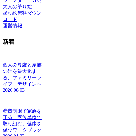
ジェンダー自分史
大人の塗り絵
塗り絵無料ダウン
ロード
運営情報
新着
個人の尊厳と家族
の絆を最大化す
る、ファミリーラ
イフ・デザインへ
2026.08.03
糖質制限で家族を
守る！家族単位で
取り組む、健康を
保つワークブック