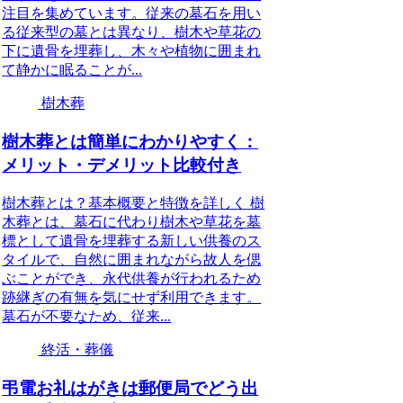
注目を集めています。従来の墓石を用い
る従来型の墓とは異なり、樹木や草花の
下に遺骨を埋葬し、木々や植物に囲まれ
て静かに眠ることが...
樹木葬
樹木葬とは簡単にわかりやすく：
メリット・デメリット比較付き
樹木葬とは？基本概要と特徴を詳しく 樹
木葬とは、墓石に代わり樹木や草花を墓
標として遺骨を埋葬する新しい供養のス
タイルで、自然に囲まれながら故人を偲
ぶことができ、永代供養が行われるため
跡継ぎの有無を気にせず利用できます。
墓石が不要なため、従来...
終活・葬儀
弔電お礼はがきは郵便局でどう出