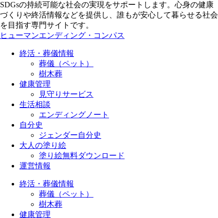
SDGsの持続可能な社会の実現をサポートします。心身の健康
づくりや終活情報などを提供し、誰もが安心して暮らせる社会
を目指す専門サイトです。
ヒューマンエンディング・コンパス
終活・葬儀情報
葬儀（ペット）
樹木葬
健康管理
見守りサービス
生活相談
エンディングノート
自分史
ジェンダー自分史
大人の塗り絵
塗り絵無料ダウンロード
運営情報
終活・葬儀情報
葬儀（ペット）
樹木葬
健康管理