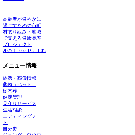
高齢者が健やかに
過ごすための市町
村取り組み：地域
で支える健康長寿
プロジェクト
2025.11.05
2025.11.05
メニュー情報
終活・葬儀情報
葬儀（ペット）
樹木葬
健康管理
見守りサービス
生活相談
エンディングノー
ト
自分史