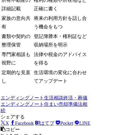
所有不動産の
権利の種類や所在地など
詳細記載
正確に書く
家族の意向共
将来の利用方針を話し合
有
う機会をもつ
書類や契約の
登記簿謄本・権利証など
整理保管
収納場所を明示
専門家相談も
法律や税金のアドバイス
視野に
を得る
定期的な見直
生活環境の変化に合わせ
し
てアップデート
エンディングノート
生活相談
終活・葬儀
エンディングノート
住まい
売却
準備法
相
続
シェアする
X
Facebook
はてブ
Pocket
LINE
コピー