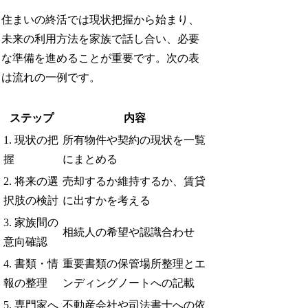
住まいの終活では現状把握から始まり、
未来の利用方法を家族で話し合い、必要
な準備を進めることが重要です。次の表
は流れの一例です。
ステップ
内容
1. 現状の把
所有物件や契約の現状を一覧
握
にまとめる
2. 将来の選
売却するか維持するか、賃貸
択肢の検討
に出すかを考える
3. 家族間の
相続人の希望や認識合わせ
意向確認
4. 書類・情
重要書類の保管場所整理とエ
報の整理
ンディングノートへの記載
5. 専門家へ
不動産会社や司法書士への依