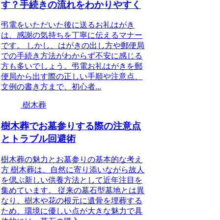
す？手続きの流れをわかりやすく
弔電をいただいた後に送るお礼はがき
は、感謝の気持ちを丁寧に伝えるマナー
です。 しかし、はがきの出し方や郵便局
での手続き方法がわからず不安に感じる
方も多いでしょう。弔電お礼はがきを郵
便局から出す際の正しい手順や注意点、
文例の書き方まで、初心者...
樹木葬
樹木葬でお墓参りする際の注意点
とトラブル回避術
樹木葬の魅力とお墓参りの基本的な考え
方 樹木葬は、自然に寄り添いながら故人
を偲ぶ新しい供養方法として近年注目を
集めています。 従来の墓石型墓地とは異
なり、樹木や花の根元に遺骨を埋葬する
ため、環境に優しい点が大きな魅力で具