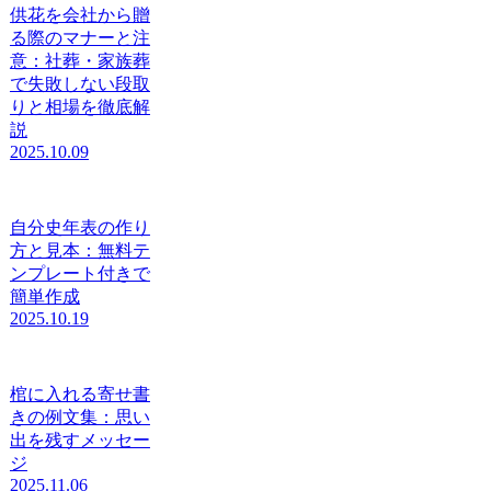
供花を会社から贈
る際のマナーと注
意：社葬・家族葬
で失敗しない段取
りと相場を徹底解
説
2025.10.09
自分史年表の作り
方と見本：無料テ
ンプレート付きで
簡単作成
2025.10.19
棺に入れる寄せ書
きの例文集：思い
出を残すメッセー
ジ
2025.11.06