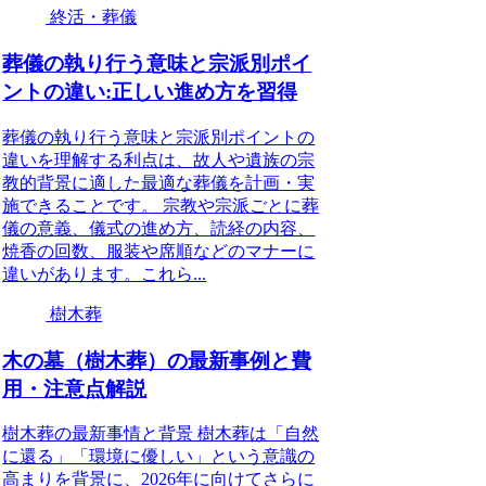
終活・葬儀
葬儀の執り行う意味と宗派別ポイ
ントの違い:正しい進め方を習得
葬儀の執り行う意味と宗派別ポイントの
違いを理解する利点は、故人や遺族の宗
教的背景に適した最適な葬儀を計画・実
施できることです。 宗教や宗派ごとに葬
儀の意義、儀式の進め方、読経の内容、
焼香の回数、服装や席順などのマナーに
違いがあります。これら...
樹木葬
木の墓（樹木葬）の最新事例と費
用・注意点解説
樹木葬の最新事情と背景 樹木葬は「自然
に還る」「環境に優しい」という意識の
高まりを背景に、2026年に向けてさらに