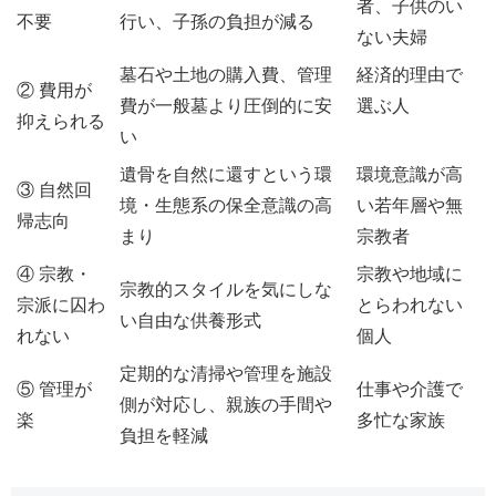
者、子供のい
不要
行い、子孫の負担が減る
ない夫婦
墓石や土地の購入費、管理
経済的理由で
② 費用が
費が一般墓より圧倒的に安
選ぶ人
抑えられる
い
遺骨を自然に還すという環
環境意識が高
③ 自然回
境・生態系の保全意識の高
い若年層や無
帰志向
まり
宗教者
④ 宗教・
宗教や地域に
宗教的スタイルを気にしな
宗派に囚わ
とらわれない
い自由な供養形式
れない
個人
定期的な清掃や管理を施設
⑤ 管理が
仕事や介護で
側が対応し、親族の手間や
楽
多忙な家族
負担を軽減