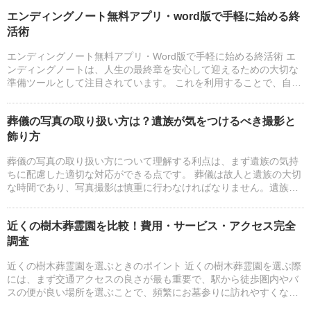
エンディングノート無料アプリ・word版で手軽に始める終
活術
エンディングノート無料アプリ・Word版で手軽に始める終活術 エ
ンディングノートは、人生の最終章を安心して迎えるための大切な
準備ツールとして注目されています。 これを利用することで、自分
の希望や意向を家族や関係者に伝えやすくなり、終活をスム...
葬儀の写真の取り扱い方は？遺族が気をつけるべき撮影と
飾り方
葬儀の写真の取り扱い方について理解する利点は、まず遺族の気持
ちに配慮した適切な対応ができる点です。 葬儀は故人と遺族の大切
な時間であり、写真撮影は慎重に行わなければなりません。遺族の
許可を得てから撮影することや、葬儀会場での撮影ルールを事前...
近くの樹木葬霊園を比較！費用・サービス・アクセス完全
調査
近くの樹木葬霊園を選ぶときのポイント 近くの樹木葬霊園を選ぶ際
には、まず交通アクセスの良さが最も重要で、駅から徒歩圏内やバ
スの便が良い場所を選ぶことで、頻繁にお墓参りに訪れやすくな
り、家族が訪れやすいことを第一に考え、交通利便性を重視しま