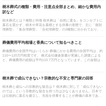
し...
樹木葬式の種類・費用・注意点全部まとめ、細かな費用内
訳など
樹木葬式とは？種類と特徴 樹木葬は「自然に還る」をコンセプトに
墓石を置かず、樹木や草花を墓標とする供養の形態で、主に「個別
埋葬型」「集合埋葬型」「合祀埋葬型」の3種類に分かれており、そ
れぞれ特徴や費用が異なります。正しい知識を持つことが満足...
葬儀費用平均相場と香典について知るべきこと
葬儀費用の全国平均はいくらか 葬儀にかかる費用の全国平均は、約
110〜120万円程度です。 株式会社鎌倉新書が実施した調査による
と、葬儀費用の総額は平均110.7万円となっています。この金額は、
基本料金67.8万円、飲食費20.1万円、返礼...
樹木葬で成仏できない？宗教的な不安と専門家の回答
樹木葬と成仏への宗教的な疑念は？ 樹木葬に対して「成仏できない
のでは」という宗教的な疑念を持つ方は少なくありません。日本で
は伝統的に墓石を建立し、先祖を供養することが葬儀の基本であ
り、高齢者を中心に形式の重視が根強い文化があり、墓石は故人
や...