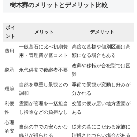
樹木葬のメリットとデメリット比較
ポイ
メリット
デメリット
ント
一般墓石に比べ初期費
高度な墓標や個別区画は高
費用
用・管理費が低コスト
額になる場合もある
改葬や移転が合祀型では困
継承
永代供養で後継者不要
難
自然を尊重し景観との
季節で景観が変動し好みが
環境
調和
分かれる
利便
霊園が管理を一括担当
交通の便が悪い地方霊園が
性
し掃除などの負担なし
ある
心理
自然の中での安らかな
従来の墓にこだわる家族に
的安
眠りが得られる
理解されづらい場合がある