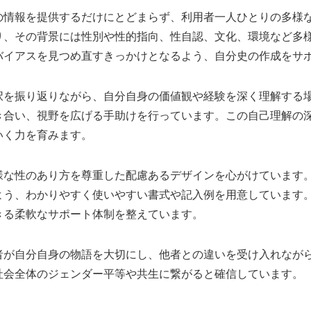
の情報を提供するだけにとどまらず、利用者一人ひとりの多様
り、その背景には性別や性的指向、性自認、文化、環境など多
バイアスを見つめ直すきっかけとなるよう、自分史の作成をサ
択を振り返りながら、自分自身の価値観や経験を深く理解する
き合い、視野を広げる手助けを行っています。この自己理解の
いく力を育みます。
様な性のあり方を尊重した配慮あるデザインを心がけています
よう、わかりやすく使いやすい書式や記入例を用意しています
きる柔軟なサポート体制を整えています。
者が自分自身の物語を大切にし、他者との違いを受け入れなが
社会全体のジェンダー平等や共生に繋がると確信しています。