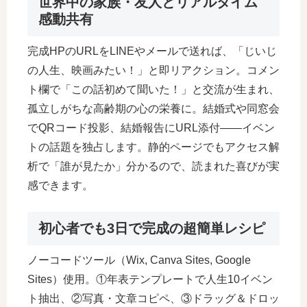
世界中の家族・友人とリアルタイム
感動共有
完成HPのURLをLINEやメールで送れば、「じいじ
の人生、映画みたい！」と即リアクション。コメン
ト欄で「この話初めて聞いた！」と交流が生まれ、
孤立しがちな高齢期の心の栄養に。結婚式や同窓会
でQRコード投影、結婚報告にURL添付――イベン
トの話題を独占します。静的ページでもアクセス解
析で「誰が見たか」分かるので、読まれた喜びが実
感できます。
初心者でも3日で完成の超簡単レシピ
ノーコードツール（Wix, Canva Sites, Google
Sites）使用。①年表テンプレートで人生10イベン
ト抽出、②写真・文章コピペ、③ドラッグ＆ドロッ