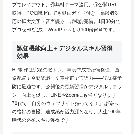
プでレイアウト、④無料テーマ適用、⑤公開URL
取得。PC知識ゼロでも動画ガイド付き。高齢者対
応の拡大文字・音声読み上げ機能完備。1日30分で
プロ級HP完成、WordPressより100倍簡単です。
認知機能向上＋デジタルスキル習得
効果
HP制作は究極の脳トレ。年表作成で記憶整理、画
像配置で空間認識、文章校正で言語力――認知症予
防に最適です。公開後の更新習慣がデジタルリテラ
シー向上を促し、LINEやZoomにも強くなります。
70代で「自分のウェブサイト持ってる！」は孫へ
の格好の自慢。達成感が活力源となり、人生100年
時代の必須スキル獲得です。