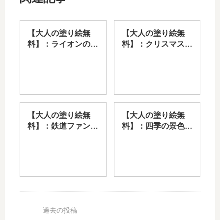
【大人の塗り絵無
【大人の塗り絵無
料】：ライオンのた
料】：クリスマスツ
てがみを塗る迫力線
リーとサンタの季節
画
塗り絵
【大人の塗り絵無
【大人の塗り絵無
料】：鉄道ファン向
料】：四季の景色を
け列車と線路の塗り
楽しむ風景塗り絵
絵