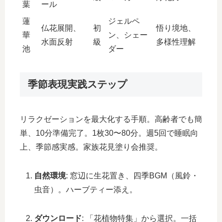
葉
ール
蓮
ジェルペ
仏花展開、
初
悟り境地、
華
ン、シェー
水面反射
級
多様性理解
池
ダー
季節表現実践ステップ
リラクゼーションを最大化する手順。高齢者でも簡
単、10分準備完了。1枚30〜80分。週5回で睡眠向
上、季節感実感。家族花見塗り会推奨。
自然環境
: 窓辺に生花置き、四季BGM（風鈴・
虫音）。ハーブティー添え。
ダウンロード
: 「花植物特集」から選択。一括