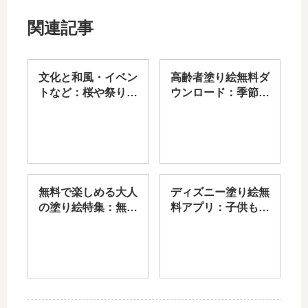
関連記事
文化と和風・イベン
高齢者塗り絵無料ダ
トなど：桜や祭り柄
ウンロード：季節と
の伝統模様で心落ち
趣味に合わせた多彩
着く時間！大人の塗
な素材
り絵無料
無料で楽しめる大人
ディズニー塗り絵無
の塗り絵特集：無料
料アプリ：子供も大
ダウンロードリンク
人も楽しめる公式素
あり
材