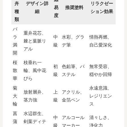
卉
デザイン詳
リラクゼー
易
推奨塗料
種
細
ション効果
度
類
バ
重弁花芯、
ラ
中
水彩、グラ
情熱再燃、
棘と葉脈リ
満
級
デ筆
自己愛深化
アル
開
桜
枝垂れ一
初
色鉛筆、パ
無常受容、
散
輪、風中花
級
ステル
穏やか回帰
華
びら
菊
永遠意識、
放射層弁、
上
アクリル、
大
レジリエン
茎力強
級
金箔ペン
輪
ス
菖
水辺群生、
中
アルコール
清々しさ、
蒲
剣葉ディテ
級
マーカー
浄化力