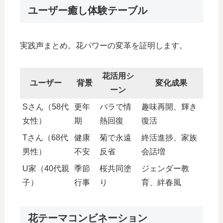
ユーザー癒し体験テーブル
実践声まとめ。花パワーの変革を証明します。​
花活用シ
ユーザー
背景
変化成果
ーン
Sさん（58代
更年
バラで情
趣味再開、輝き
女性）
期
熱回復
復活
Tさん（68代
健康
菊で永遠
終活進捗、家族
男性）
不安
反省
会話増
U家（40代親
季節
桜共同塗
ジェンダー教
子）
行事
り
育、絆春風
花テーマコンビネーション