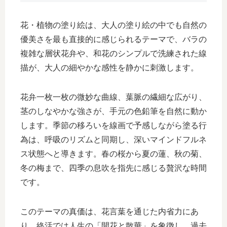
花・植物の塗り絵は、大人の塗り絵の中でも自然の
優美さを最も直接的に感じられるテーマで、バラの
複雑な層状花弁や、和花のシンプルで洗練された線
描が、大人の細やかな感性を静かに刺激します。
花弁一枚一枚の微妙な曲線、葉脈の繊細な広がり、
茎のしなやかな強さが、手元の色鉛筆を自然に動か
します。季節の移ろいを線画で予感しながら塗る行
為は、呼吸のリズムと同期し、深いマインドフルネ
ス状態へと導きます。春の桜から夏の蓮、秋の菊、
冬の梅まで、四季の息吹を指先に感じる贅沢な時間
です。
このテーマの真価は、花言葉を通じた内省力にあ
り、終活では人生の「開花と散華」を象徴し、過去