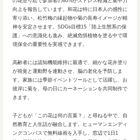
の花塗り絵で参加者の80%がストレス軽減と集中力
向上を報告しています。和花は特に日本人の感性に
寄り添い、松竹梅の縁起物や菊の長寿イメージが精
神を安定させます。SDGs目標15「陸上生態系の保
護」への意識化も進み、絶滅危惧植物を塗る中で環
境保全の重要性を実感できます。
高齢者には認知機能維持に最適で、細かな花弁塗り
が視覚と運動野を連動させ、脳の老化を予防しま
す。家族には季節イベントツールとして活躍し、お
彼岸に菊を、母の日にカーネーションを共同制作で
きます。
子どもが「この花は何の言葉？」と尋ねる中で、自
然教育と人生話が融合します。ヒューマンエンディ
ングコンパスで無料線画を入手し、窓辺で1日1