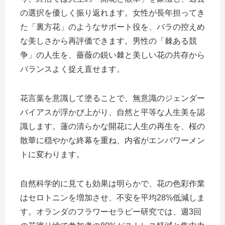
の選択を優しく振り返れます。女性が長年担ってき
た「裏方花」のようなサポート役を、バラの控えめ
な美しさから再評価できます。男性の「棘ある競
争」の人生を、薔薇の鋭い棘と美しい花の共存から
バランスよく捉え直せます。
花言葉を意識して塗ることで、無意識のジェンダー
バイアスが浮かび上がり、自然と平等な人生美を認
識します。蓮の清らかな開花に人生の再生を、桜の
散華に穏やかな終幕を重ね、内省がエンパワーメン
トに変わります。
自然科学的に見ても効果は明らかで、花の色彩作業
はセロトニンを増加させ、不安を平均28%低減しま
す。オランダのフラワーセラピー研究では、週3回