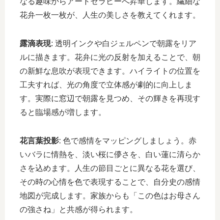
なる趣味からアートセラピーへ昇華します。繊細な
花弁一枚一枚が、人生の美しさを教えてくれます。
露滴表現
: 透明インクや白ジェルペンで朝露をリア
ルに描きます。花弁に光の反射を加えることで、朝
の新鮮な息吹が表現できます。ハイライトの位置を
工夫すれば、光の角度で立体感が劇的に向上しま
す。実際に窓辺で朝露を見つめ、その輝きを再現す
ると臨場感が増します。
花言葉投影
: 色で感情をマッピングしましょう。赤
いバラに情熱を、淡い桜に儚さを、白い蓮に清らか
さを込めます。人生の節目ごとに異なる花を選び、
その時の心情を色で表現することで、自分史の感情
地図が完成します。家族からも「この色はお母さん
の強さね」と共感が得られます。