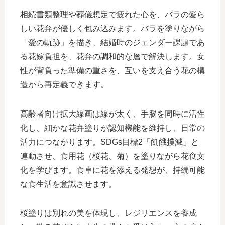
相続書類整理や葬儀想定で疲れた心を、バラの愛ら
しい花弁が優しく包み込みます。バラを塗りながら
「愛の軌跡」を描き、結婚時のジェンダー課題であ
る花嫁負担を、花弁の調和的な層で解決します。女
性が背負った準備の重さを、互いを支え合う花の構
造から再定義できます。
高齢者向け拡大線画は線が太く、手脳を同時に活性
化し、細かな花弁塗りが認知機能を維持し、日常の
活力につながります。SDGs目標2「飢餓撲滅」と
連動させ、食用花（桜花、菊）を塗りながら花食文
化を学びます。食卓に花を添える発想が、持続可能
な食生活を意識させます。
桜塗りは別れの美を体現し、レジリエンスを養成