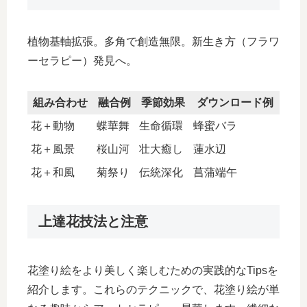
植物基軸拡張。多角で創造無限。新生き方（フラワ
ーセラピー）発見へ。
組み合わせ
融合例
季節効果
ダウンロード例
花＋動物
蝶華舞
生命循環
蜂蜜バラ
花＋風景
桜山河
壮大癒し
蓮水辺
花＋和風
菊祭り
伝統深化
菖蒲端午
上達花技法と注意
花塗り絵をより美しく楽しむための実践的なTipsを
紹介します。これらのテクニックで、花塗り絵が単